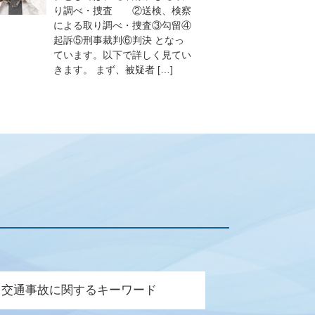
り調べ・捜査 ②送検、検察
による取り調べ・捜査③勾留④
起訴⑤刑事裁判⑥判決 となっ
ています。以下で詳しく見てい
きます。 まず、被疑者 […]
交通事故に関するキーワード