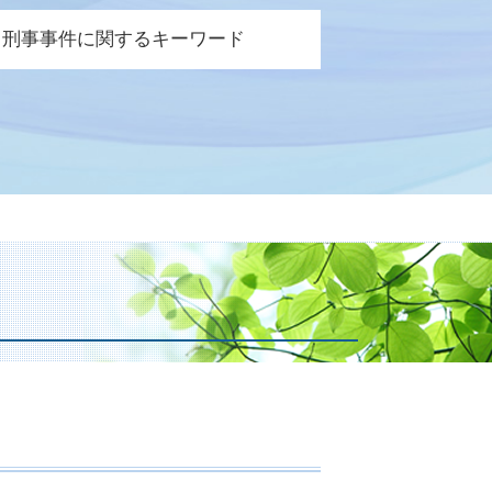
談交渉 保険会社
刑事事件に関するキーワード
遺障害 保険金
状固定 労災
訴された場合
通事故 法律事務所
起訴 弁護士
護士特約 過失割合
例違反 犯罪
身事故 物損事故 違い
事事件 裁判
賠責 保険 等級
事裁判 否認事件
業損害 とは
訴 執行猶予
害者 請求期間
談 被害届
失利益 計算
談 前科
遺障害 逸失利益
罪 回避
失割合 保険金
訴されたら 裁判
亡 逸失利益
察 逮捕 流れ
通事故 加害者 弁護士 対応
判請求 起訴
遺障害 申請 必要書類
談 刑事事件
業損害 いつもらえる
訴 執行 猶予