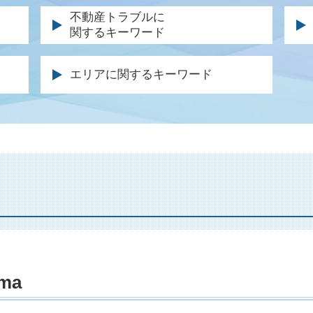
離婚 調停 親権
示
不動産トラブルに
関するキーワード
離婚協議書 内容
後
公正証書 親権
症
不動産 退去 トラブル
起
親権 とは
交
エリアに関するキーワード
明け渡し 請求
不
養育費 金額 決め方
弁
土地 境界 トラブル
条
離婚裁判 長期化
人
不動産売買 仲介トラブル
刑
親権 父親
自
強制執行 明け渡し
刑
離婚調停 不成立
休
不動産 売却 弁護士
起
離婚 法律事務所
被
賃料 増額調停
示
離婚協議書 効力
逸
土地 トラブル 相談
示
離婚協議書 書き方
後
不法占拠 立ち退き
有
離婚調停 応じない
過
不動産 仲介業者 トラブル
起
財産分与 調停
死
土地 契約トラブル
警
財産分与 裁判
交
建物 明け渡し 訴訟
公
uma
離婚届 協議離婚
後
不動産 契約トラブル 弁護士
示
離婚調停 面会交流
休
土地 購入 トラブル
控