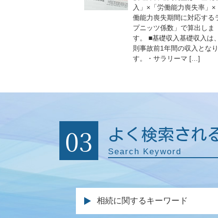
入」×「労働能力喪失率」×
働能力喪失期間に対応する
プニッツ係数」で算出しま
す。 ■基礎収入基礎収入は
則事故前1年間の収入とな
す。・サラリーマ […]
03
よく検索され
Search Keyword
相続に関するキーワード