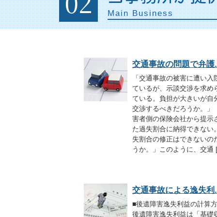
02
Main Business
交通事故の問題で弁護..
「交通事故の被害に遭い入
ているが、示談交渉を求め
ている。負担が大きいが自
交渉するべきだろうか。」
害者側の保険会社から提示
た過失割合に納得できない
失割合の修正はできないの
うか。」このように、交通 [
交通事故による逸失利..
■後遺障害逸失利益の計算
後遺障害逸失利益は「基礎