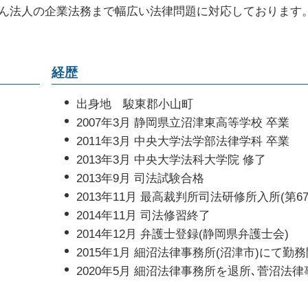
離婚届 親権
交
ん法人の企業法務まで幅広い法律問題に対応しております
不動産会社 トラブル 相談
痴
子供 養育費
交
家賃滞納 回収
刑
調停 弁護士
交
家賃 滞納延滞金
保
離婚裁判 不成立
後
経歴
賃貸住宅 トラブル
被
裁
）
出身地 駿東郡小山町
逮
2007年3月 静岡県立沼津東高等学校 卒業
2011年3月 中央大学法学部法律学科 卒業
2013年3月 中央大学法科大学院 修了
2013年9月 司法試験合格
2013年11月 最高裁判所司法研修所入所(第6
2014年11月 司法修習終了
2014年12月 弁護士登録(静岡県弁護士会)
2015年1月 細沼法律事務所(沼津市)にて勤
2020年5月 細沼法律事務所を退所､菅沼法