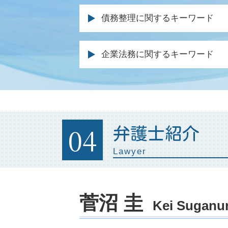
遺留分 侵害
債務整理に関するキーワード
借金 遺産 相続
遺言 弁護士 費用
自己破産 必要書類
相続 手続き 期限
企業法務に関するキーワード
特定調停 手続
相続放棄 手続き
任意整理 官報
遺留分 裁判
契約書 リーガルチェックとは
自己破産 就職
遺留分 相続
商標権 侵害 ロゴ
自己破産 債権者 通知
遺産 相続 裁判
法律顧問 契約書
同時廃止 流れ
遺留分 権利者
企業 法務部
04
弁護士紹介
破産 個人再生
事業継承 相続
未払い金 回収 方法
自己破産 期間 クレジットカード
遺言 相談
Lawyer
企業法務とは
自己破産 受任通知
相続 やり直し
残業代 請求された
債務 弁済 調停
遺産 相続 割合
リーガル チェック 法務部
免責 破産
相続人 弁護士
法務部 弁護士
菅沼 圭
個人再生 官報
Kei Sugan
遺言 遺留分
法務 チェック
債務整理 メリットとデメリット
相続 生命保険 受取 人
債権回収 内容証明
弁護士 ブラックリスト