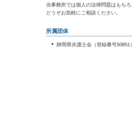
遺産分割 まとまらない
企業間訴訟 弁護士
当事務所では個人の法律問題はもちろ
官報に載る デメリット
家庭裁判所 相続 調停
顧問弁護士 契約書
どうぞお気軽にご相談ください。
時効 債務
相続人 行方不明
顧問弁護士 メリット
任意整理 信用情報
相続放棄 弁護士
クレーム 対応 弁護士
所属団体
民事再生 メリット
企業法務 法律事務所
消費者金融 破産
労働問題 解決
静岡県弁護士会（登録番号50851
個人再生 メリット
顧問弁護士 法律事務所
債権回収 訴訟
残業代請求 会社側