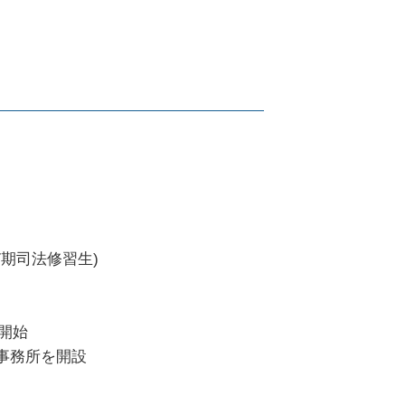
通事故 休業損害
。
漢 弁護人
通事故 休業損害 計算
事事件 起訴
通事故 通院費用
釈 執行猶予 可能性
遺症 逸失利益
害届 取り下げ 釈放
判 起訴
捕 相談
7期司法修習生)
務開始
律事務所を開設