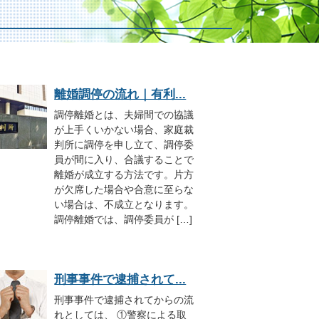
離婚調停の流れ｜有利...
調停離婚とは、夫婦間での協議
が上手くいかない場合、家庭裁
判所に調停を申し立て、調停委
員が間に入り、合議することで
離婚が成立する方法です。片方
が欠席した場合や合意に至らな
い場合は、不成立となります。
調停離婚では、調停委員が […]
刑事事件で逮捕されて...
刑事事件で逮捕されてからの流
れとしては、 ①警察による取