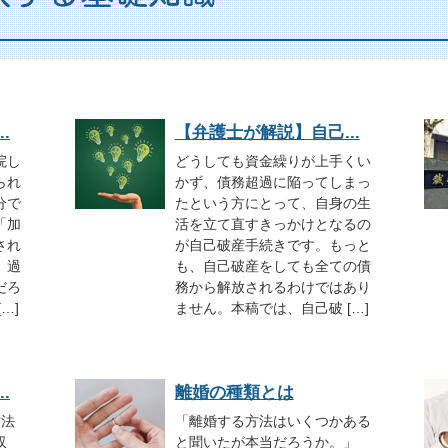
.
【弁護士が解説】自己...
院し
どうしても資金繰りが上手くい
られ
かず、債務超過に陥ってしまっ
分で
たという方にとって、自身の生
「加
活を立て直すきっかけとなるの
され
が自己破産手続きです。もっと
。過
も、自己破産をしても全ての債
だろ
務から解放されるわけではあり
…]
ません。本稿では、自己破 […]
.
離婚の種類とは
方法
「離婚する方法はいくつかある
収
と聞いたが本当だろうか。」