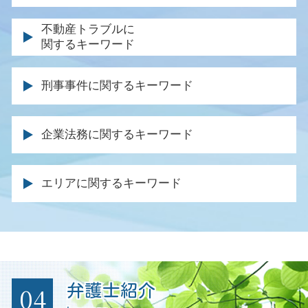
離婚調停 慰謝料
相続財産 調査
後遺障害 逸失利益
親権 監護権 違い
同時廃止 流れ
不動産トラブルに
遺留分侵害額請求権 時効
弁護士特約 過失割合
離婚届 協議離婚
関するキーワード
債務 種類
遺産分割協議 やり直し
交通事故 通院費用
離婚協議書 書き方
免責 破産
遺言書 遺産分割協議書
交通事故 休業損害
明け渡し 請求
調停 不成立 裁判
自己破産 費用
相続人 弁護士
刑事事件に関するキーワード
保険会社 対応
家賃 滞納延滞金
離婚 調停 不成立
特定調停 手続
遺留分 権利者
事故 入院費用
強制執行 明け渡し
財産分与 裁判
自己破産 損害賠償
相続 期限
被害届 取り下げ 示談
逸失利益 計算
家賃滞納 回収
調停 弁護士
企業法務に関するキーワード
官報に載る デメリット
遺産分割 遺言
刑事裁判 否認事件
死亡 逸失利益
土地 契約トラブル
離婚 法律事務所
破産 個人再生
死亡 退職金
起訴 執行猶予
後遺症 逸失利益
不動産 売却 弁護士
離婚裁判 長期化
商標権 侵害 ロゴ
自己破産 債権者 通知
遺留分 裁判
刑事事件 不起訴
事故 診断書 保険会社
エリアに関するキーワード
不法占拠 立ち退き
離婚協議書 内容
企業 法務部
自己破産 受任通知
死亡 保険金 相続
不起訴 弁護士
人身事故 物損事故 違い
土地 境界 トラブル
離婚調停 面会交流
顧問弁護士 メリット
消費者金融 破産
遺産分割調停 代理人 家族
被害届 取り下げ 時間
後遺障害 保険金
不動産 退去 トラブル
離婚調停 不成立
未払い金 回収 方法
個人再生 官報
不動産相続 分割
刑事事件 被害者
症状固定 労災
不動産 契約トラブル 弁護士
離婚調停 応じない
契約書 内容確認
債務 弁済 調停
控訴 執行 猶予
交通事故 加害者 弁護士 対応
不動産会社 トラブル 相談
養育費 調停
企業法務 仕事内容
任意整理 信用情報
起訴された場合
後遺障害 等級 認定
土地 トラブル 相談
離婚届 親権
法務 チェック
時効 債務
04
弁護士紹介
痴漢 弁護人
事故 保険会社 交渉
土地 購入 トラブル
顧問弁護士 法律事務所
任意整理 法律事務所