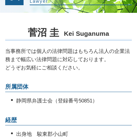
示談 前科
Lawyer
被害者 請求期間
不動産売買 仲介トラブル
残業代請求 会社側
自己破産 就職
刑事事件 裁判
交通事故 休業損害 計算
建物 明け渡し 訴訟
企業法務とは
車 破産
保釈 執行猶予 可能性
賃料 増額調停
法律顧問 契約書
自己破産 期間 クレジットカード
示談 刑事事件
賃貸住宅 トラブル
菅沼 圭
法務部 弁護士
個人再生 メリット
Kei Suganuma
刑事事件 起訴
不動産 仲介業者 トラブル
クレーム 対応 弁護士
条例違反 犯罪
リーガル チェック 法務部
警察 逮捕 流れ
当事務所では個人の法律問題はもちろん法人の企業法
顧問弁護士 契約書
公判請求 起訴
務まで幅広い法律問題に対応しております。
会社の顧問弁護士
有罪 回避
どうぞお気軽にご相談ください。
契約書 リーガルチェックとは
被害届 取り下げ 釈放
残業代 請求された
所属団体
法務 企業
企業間訴訟 弁護士
静岡県弁護士会（登録番号50851）
経歴
出身地 駿東郡小山町