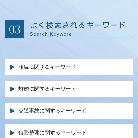
03
よく検索されるキーワード
Search Keyword
相続に関するキーワード
事業継承 相続
離婚に関するキーワード
遺言 遺留分
退職金 相続
離婚協議書 効力
借金 遺産 相続
交通事故に関するキーワード
離婚 調停 親権
相続放棄 手続き
親権 とは
遺留分 請求
逸失利益 とは
養育費 取り決め
債務整理に関するキーワード
遺留分 侵害
後遺症 診断書