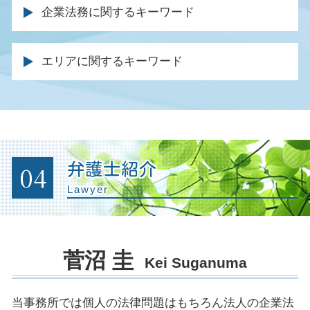
借金 遺産 相続
刑事事件 裁判
交通事故 通院費用
不動産 退去 トラブル
養育費 金額 決め方
企業法務に関するキーワード
自己破産 期間 クレジットカード
相続財産 調査
警察 逮捕 流れ
弁護士特約 過失割合
賃料 増額調停
離婚調停 不成立
消費者金融 破産
家庭裁判所 相続 調停
刑事事件 不起訴
示談交渉 保険会社
強制執行 明け渡し
親権 とは
クレーム 対応 弁護士
任意整理 信用情報
遺留分 権利者
刑事裁判 否認事件
休業損害 とは
エリアに関するキーワード
明け渡し 請求
調停 弁護士
法律顧問 契約書
個人再生 ブラックリスト 期間
遺言 弁護士 費用
裁判 起訴
交通事故 休業損害
土地 境界 トラブル
財産分与 調停
企業法務 法律事務所
破産 個人再生
相続 やり直し
被害届 取り下げ 釈放
後遺症 逸失利益
不動産 契約トラブル 弁護士
離婚協議書 内容
法務 企業
官報に載る デメリット
相続人 弁護士
示談 前科
自賠責 保険 等級
土地 トラブル 相談
離婚 調停 親権
顧問弁護士 法律事務所
自己破産 法律事務所
被害届 取り下げ 示談
過失割合 保険金
建物 明け渡し 訴訟
子供 養育費
債権回収 内容証明
車 破産
起訴 執行猶予
被害者 請求期間
不動産 仲介業者 トラブル
離婚協議書 効力
企業 法務部
特定調停 手続
04
弁護士紹介
不起訴 弁護士
逸失利益 計算
不動産 売却 弁護士
企業法務 仕事内容
債務 種類
刑事事件 起訴
Lawyer
交通事故 法律事務所
不動産会社 トラブル 相談
契約書 リーガルチェックとは
同時廃止 流れ
公判請求 起訴
交通事故 逸失利益
不法占拠 立ち退き
企業法務とは
任意整理 法律事務所
条例違反 犯罪
賃貸住宅 トラブル
法務部 弁護士
特定調停 弁護士
逮捕 相談
不動産売買 仲介トラブル
菅沼 圭
法務 チェック
時効 債務
Kei Suganuma
有罪 回避
家賃 滞納延滞金
契約書 内容確認
示談 被害届
顧問弁護士 メリット
示談 刑事事件
当事務所では個人の法律問題はもちろん法人の企業法