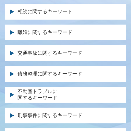
相続に関するキーワード
遺産分割協議 やり直し
離婚に関するキーワード
退職金 相続
遺言書 遺産分割協議書
離婚調停 慰謝料
遺言 相談
交通事故に関するキーワード
離婚調停 面会交流
遺留分 裁判
親権 父親
遺産分割 まとまらない
後遺障害 逸失利益
離婚協議書 書き方
債務整理に関するキーワード
相続 生命保険 受取 人
休業損害 いつもらえる
離婚届 協議離婚
遺産分割調停 代理人 家族
後遺障害 保険金
離婚調停 応じない
自己破産 損害賠償
不動産トラブルに
遺留分 侵害
後遺症 認定基準
離婚届 親権
関するキーワード
個人再生 メリット
遺留分 請求
事故 診断書 保険会社
円満 調停
弁護士 ブラックリスト
遺産 相続 裁判
人身事故 物損事故 違い
土地 契約トラブル
離婚 法律事務所
債務 弁済 調停
遺言 遺留分
刑事事件に関するキーワード
事故 保険会社 交渉
土地 購入 トラブル
親権 監護権 違い
免責 破産
相続放棄 手続き
後遺障害 申請 必要書類
家賃滞納 回収
離婚裁判 長期化
任意整理 官報