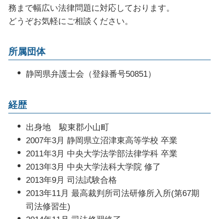
未払い金 回収 方法
痴漢 弁護人
務まで幅広い法律問題に対応しております。
残業代請求 会社側
起訴された場合
どうぞお気軽にご相談ください。
顧問弁護士 契約書
起訴されたら 裁判
リーガル チェック 法務部
所属団体
労働問題 解決
会社の顧問弁護士
静岡県弁護士会（登録番号50851）
経歴
出身地 駿東郡小山町
2007年3月 静岡県立沼津東高等学校 卒業
2011年3月 中央大学法学部法律学科 卒業
2013年3月 中央大学法科大学院 修了
2013年9月 司法試験合格
2013年11月 最高裁判所司法研修所入所(第67期
司法修習生)