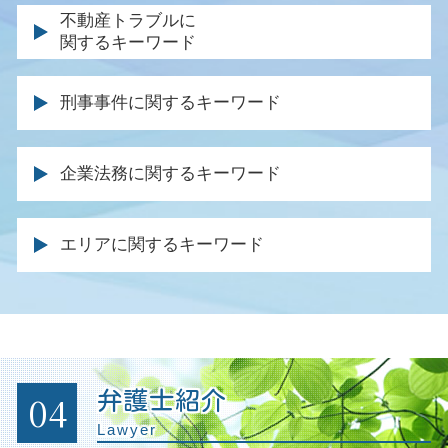
逸失利益 計算
離婚裁判 長期化
個人再生 ブラックリスト 期間
不動産トラブルに
相続 やり直し
後遺障害 申請 必要書類
離婚協議書 書き方
関するキーワード
消費者金融 破産
遺言 遺留分
交通事故 法律事務所
親権 とは
同時廃止 流れ
相続人 行方不明
事故 入院費用
土地 購入 トラブル
離婚調停 応じない
自己破産 法律事務所
分割 協議
刑事事件に関するキーワード
後遺症 逸失利益
賃貸住宅 トラブル
離婚調停 申し立て
免責 破産
遺言執行者 遺産分割協議
交通事故 逸失利益
不動産 仲介業者 トラブル
離婚協議書 効力
自己破産 損害賠償
死亡 退職金
有罪 回避
後遺症 認定基準
土地 トラブル 相談
調停 不成立 裁判
企業法務に関するキーワード
特定調停 弁護士
相続放棄 弁護士
刑事事件 被害者
交通事故 休業損害
不動産売買 仲介トラブル
離婚届 親権
車 破産
遺産分割協議 やり直し
公判請求 起訴
示談交渉 保険会社
不動産 退去 トラブル
離婚調停 慰謝料
企業間訴訟 弁護士
自己破産 期間 クレジットカード
相続 期限
条例違反 犯罪
被害者 請求期間
エリアに関するキーワード
不法占拠 立ち退き
財産分与 裁判
契約書 内容確認
自己破産 必要書類
相続財産 調査
示談 被害届
保険会社 対応
家賃 滞納延滞金
親権 父親
リーガル チェック 法務部
官報に載る デメリット
退職金 相続
被害届 取り下げ 示談
休業損害 とは
土地 契約トラブル
子供 養育費
残業代請求 会社側
個人再生 メリット
借金 遺産 相続
被害届 取り下げ 時間
人身事故 物損事故 違い
不動産会社 トラブル 相談
親権 監護権 違い
企業法務 法律事務所
自己破産 債権者 通知
刑事事件 裁判
事故 診断書 保険会社
明け渡し 請求
公正証書 親権
労働問題 解決
自己破産 就職
刑事裁判 否認事件
後遺障害 保険金
不動産 売却 弁護士
調停 弁護士
会社の顧問弁護士
自己破産 資格 制限 職業
04
弁護士紹介
保釈 執行猶予 可能性
事故 保険会社 交渉
家賃滞納 回収
企業法務とは
破産 個人再生
刑事事件 起訴
Lawyer
過失割合 保険金
建物 明け渡し 訴訟
法務 チェック