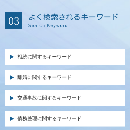
03
よく検索されるキーワード
Search Keyword
相続に関するキーワード
遺言 弁護士 費用
離婚に関するキーワード
事業継承 相続
相続人 弁護士
養育費 取り決め
遺言 相談
交通事故に関するキーワード
離婚 調停 不成立
遺産分割 不動産
離婚調停 面会交流
遺産 相続 裁判
休業損害 いつもらえる
養育費 金額 決め方
債務整理に関するキーワード
遺留分 裁判
弁護士特約 過失割合
離婚裁判 期間
遺留分 請求