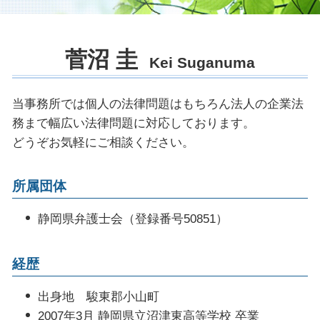
弁護士 ブラックリスト
起訴 執行猶予
症状固定 労災
強制執行 明け渡し
顧問弁護士 法律事務所
時効 債務
不起訴 弁護士
賃料 増額調停
企業 法務部
特定調停 手続
示談 刑事事件
土地 境界 トラブル
菅沼 圭
クレーム 対応 弁護士
任意整理 官報
Kei Suganuma
控訴 執行 猶予
不動産 契約トラブル 弁護士
顧問弁護士 契約書
被害届 取り下げ 釈放
企業法務 仕事内容
起訴されたら 裁判
当事務所では個人の法律問題はもちろん法人の企業法
債権回収 内容証明
示談 前科
務まで幅広い法律問題に対応しております。
法律顧問 契約書
裁判 起訴
どうぞお気軽にご相談ください。
商標権 侵害 ロゴ
逮捕 相談
法務 企業
所属団体
残業代 請求された
債権回収 訴訟
静岡県弁護士会（登録番号50851）
経歴
出身地 駿東郡小山町
2007年3月 静岡県立沼津東高等学校 卒業