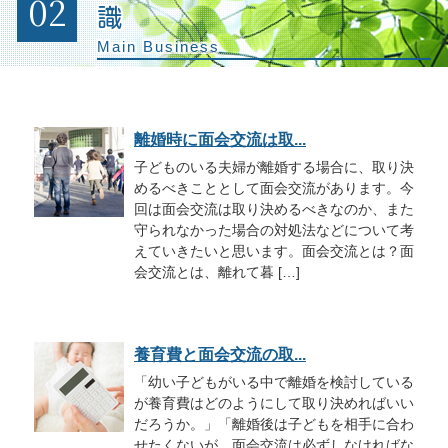
02
識
Main Business
離婚時に面会交流は取...
子どものいる夫婦が離婚する場合に、取り決
めるべきこととして面会交流があります。今
回は面会交流は取り決めるべきなのか、また
守られなかった場合の対処法などについて考
えていきたいと思います。面会交流とは？面
会交流とは、離れて暮 […]
養育費と面会交流の取...
「幼い子どもがいる中で離婚を検討している
が養育費はどのようにして取り決めればいい
だろうか。」「離婚後は子どもを相手に合わ
せたくないが、面会交流は必ずしなければな