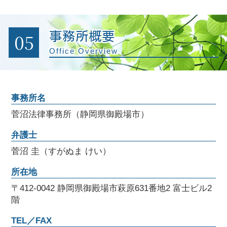
05
事務所概要
Office Overview
事務所名
菅沼法律事務所（静岡県御殿場市）
弁護士
菅沼 圭（すがぬま けい）
所在地
〒412-0042 静岡県御殿場市萩原631番地2 富士ビル2
階
TEL／FAX