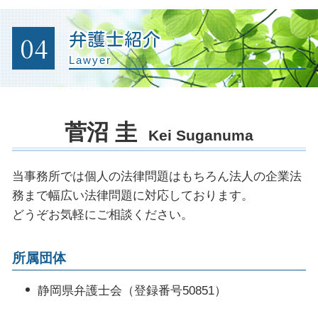
起訴されたら 裁判
休業損害 とは
賃貸住宅 トラブル
調停 弁護士
企業 法務部
時効 債務
示談 被害届
事故 保険会社 交渉
不動産 契約トラブル 弁護士
円満 調停
残業代請求 会社側
破産 個人再生
04
弁護士紹介
示談 前科
後遺症 診断書
家賃 滞納延滞金
債権回収 訴訟
自己破産 就職
有罪 回避
Lawyer
後遺症 認定基準
建物 明け渡し 訴訟
リーガル チェック 法務部
弁護士 ブラックリスト
示談 刑事事件
逸失利益 計算
明け渡し 請求
契約書 リーガルチェックとは
自己破産 必要書類
逮捕 相談
強制執行 明け渡し
顧問弁護士 法律事務所
任意整理 官報
不起訴 弁護士
土地 境界 トラブル
菅沼 圭
契約書 内容確認
個人再生 官報
Kei Suganuma
刑事事件 不起訴
不動産会社 トラブル 相談
労働問題 解決
痴漢 弁護人
企業法務 法律事務所
刑事事件 起訴
当事務所では個人の法律問題はもちろん法人の企業法
法律顧問 契約書
控訴 執行 猶予
務まで幅広い法律問題に対応しております。
法務部 弁護士
刑事事件 被害者
どうぞお気軽にご相談ください。
商標権 侵害 ロゴ
刑事裁判 否認事件
法務 チェック
所属団体
顧問弁護士 メリット
法務 企業
静岡県弁護士会（登録番号50851）