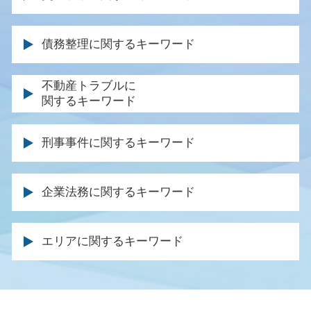
離婚調停 申し立て
遺産分割 まとまらない
離婚裁判 期間
相続人 弁護士
交通事故 加害者 弁護士 対応
養育費 調停
債務整理に関するキーワード
相続財産 調査
人身事故 物損事故 違い
離婚 法律事務所
遺言 弁護士 費用
死亡 逸失利益
離婚協議書 内容
任意整理 法律事務所
不動産トラブルに
遺言 相談
逸失利益 とは
離婚 調停 親権
関するキーワード
自己破産 損害賠償
家庭裁判所 相続 調停
後遺障害 逸失利益
離婚裁判 不成立
債務 種類
借金 遺産 相続
後遺障害 保険金
不動産売買 仲介トラブル
離婚協議書 書き方
債務 弁済 調停
遺言書 遺産分割協議書
刑事事件に関するキーワード
後遺障害 等級 認定
土地 トラブル 相談
親権 とは
特定調停 弁護士
遺言 遺留分
休業損害 いつもらえる
土地 購入 トラブル
親権 監護権 違い
官報に載る デメリット
遺産分割 遺言
被害届 取り下げ 釈放
交通事故 逸失利益
不動産 売却 弁護士
離婚調停 応じない
企業法務に関するキーワード
特定調停 手続
死亡 退職金
起訴 執行猶予
被害者 請求期間
家賃滞納 回収
公正証書 親権
民事再生 メリット
遺留分 裁判
条例違反 犯罪
示談交渉 保険会社
土地 契約トラブル
離婚 調停 不成立
クレーム 対応 弁護士
任意整理 信用情報
遺留分 請求
被害届 取り下げ 示談
交通事故 通院費用
エリアに関するキーワード
賃料 増額調停
離婚調停 慰謝料
企業間訴訟 弁護士
自己破産 費用
相続 期限
刑事事件 裁判
症状固定 労災
不法占拠 立ち退き
親権 父親
顧問弁護士 契約書
個人再生 ブラックリスト 期間
遺留分 相続
裁判 起訴
後遺症 逸失利益
不動産 退去 トラブル
養育費 取り決め
会社の顧問弁護士
自己破産 資格 制限 職業
遺留分 権利者
公判請求 起訴
自賠責 保険 等級
不動産 仲介業者 トラブル
離婚届 協議離婚
企業法務 仕事内容
同時廃止 流れ