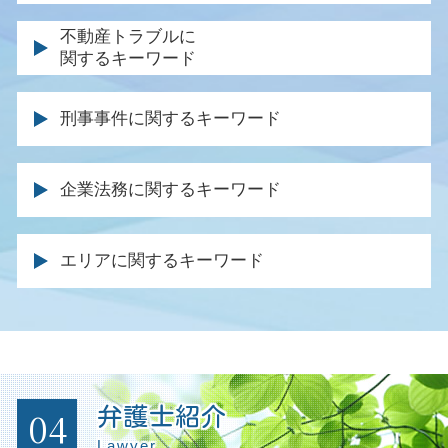
離婚裁判 長期化
遺産 相続 割合
事故 保険会社 交渉
離婚裁判 不成立
債務 種類
不動産トラブルに
遺留分 裁判
後遺障害 保険金
養育費 調停
関するキーワード
特定調停 手続
遺産分割協議 やり直し
示談交渉 保険会社
離婚届 親権
破産 個人再生
事業継承 相続
休業損害 とは
不法占拠 立ち退き
公正証書 親権
債務整理 メリットとデメリット
相続 生命保険 受取 人
刑事事件に関するキーワード
保険会社 対応
土地 購入 トラブル
離婚届 協議離婚
個人再生 ブラックリスト 期間
相続 やり直し
交通事故 休業損害 計算
不動産 契約トラブル 弁護士
離婚協議書 効力
自己破産 必要書類
死亡 退職金
刑事事件 不起訴
後遺症 逸失利益
家賃 滞納延滞金
離婚協議書 内容
企業法務に関するキーワード
自己破産 受任通知
借金 遺産 相続
被害届 取り下げ 示談
交通事故 逸失利益
不動産売買 仲介トラブル
離婚 調停 不成立
自己破産 法律事務所
遺産分割 遺言
刑事事件 被害者
事故 入院費用
強制執行 明け渡し
調停 不成立 裁判
契約書 内容確認
任意整理 法律事務所
遺言 相談
有罪 回避
過失割合 保険金
エリアに関するキーワード
土地 トラブル 相談
親権 父親
法律顧問 契約書
同時廃止 流れ
みなし相続
起訴されたら 裁判
交通事故 法律事務所
建物 明け渡し 訴訟
離婚 調停 親権
法務部 弁護士
時効 債務
遺留分侵害額請求権 時効
起訴された場合
後遺障害 等級 認定
土地 境界 トラブル
調停 弁護士
企業法務 法律事務所
任意整理 信用情報
相続 期限
示談 刑事事件
事故 診断書 保険会社
不動産 売却 弁護士
子供 養育費
債権回収 内容証明
自己破産 費用
刑事事件 裁判
被害者 請求期間
不動産 仲介業者 トラブル
円満 調停
残業代請求 会社側
自己破産 就職
示談 前科
逸失利益 計算
賃料 増額調停
離婚調停 慰謝料
法務 チェック
車 破産
04
弁護士紹介
起訴 執行猶予
自賠責 保険 等級
明け渡し 請求
法務 企業
自己破産 期間 クレジットカード
痴漢 弁護人
Lawyer