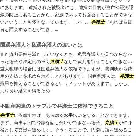
的・法的サポートや法廷内外を問わず弁護活動を依頼できること
にあります。 逮捕された被疑者には、逮捕の目的が逃亡や証拠隠
滅の防止にあることから、家族であっても面会することができな
いということも多くなっています。しかし、
弁護士
であれば被疑
者と面会することができ、...
国選弁護人と私選弁護人の違いとは
また資力要件を満たしていなくとも、私選弁護人が見つからなか
った場合や法定刑の重く
弁護士
なしで裁判を行うことができない
重大犯罪の場合には国選弁護人を依頼できますが、裁判所から費
用の支払いを求められることがあります。 国選弁護人は、
弁護士
費用を抑えることができるというメリットがあります。しかし、
より良い結果を得るため...
不動産関連のトラブルで弁護士に依頼できること
弁護士
に依頼すれば、あらゆるお手伝いをすることができます。
まず、当事者間で冷静な話し合いができない場合、
弁護士
が仲介
役として交渉を進めます。そうすることで、円滑に話を進めるこ