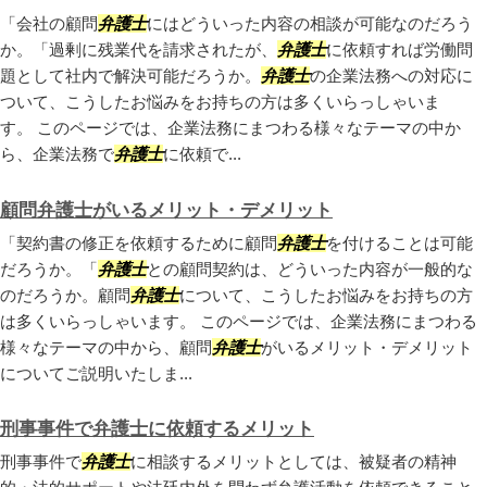
「会社の顧問
弁護士
にはどういった内容の相談が可能なのだろう
か。「過剰に残業代を請求されたが、
弁護士
に依頼すれば労働問
題として社内で解決可能だろうか。
弁護士
の企業法務への対応に
ついて、こうしたお悩みをお持ちの方は多くいらっしゃいま
す。 このページでは、企業法務にまつわる様々なテーマの中か
ら、企業法務で
弁護士
に依頼で...
顧問弁護士がいるメリット・デメリット
「契約書の修正を依頼するために顧問
弁護士
を付けることは可能
だろうか。「
弁護士
との顧問契約は、どういった内容が一般的な
のだろうか。顧問
弁護士
について、こうしたお悩みをお持ちの方
は多くいらっしゃいます。 このページでは、企業法務にまつわる
様々なテーマの中から、顧問
弁護士
がいるメリット・デメリット
についてご説明いたしま...
刑事事件で弁護士に依頼するメリット
刑事事件で
弁護士
に相談するメリットとしては、被疑者の精神