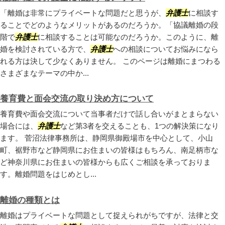
「離婚は非常にプライベートな問題だと思うが、
弁護士
に相談す
ることでどのようなメリットがあるのだろうか。「協議離婚の段
階で
弁護士
に相談することは可能なのだろうか。このように、離
婚を検討されている方で、
弁護士
への相談についてお悩みになら
れる方は決して少なくありません。 このページは離婚にまつわる
さまざまなテーマの中か...
養育費と面会交流の取り決め方について
養育費や面会交流について当事者だけで話し合いがまとまらない
場合には、
弁護士
など第3者を交えることも、1つの解決策になり
ます。 菅沼法律事務所は、静岡県御殿場市を中心として、小山
町、裾野市など静岡県にお住まいの皆様はもちろん、南足柄市な
ど神奈川県にお住まいの皆様からも広くご相談を承っておりま
す。離婚問題をはじめとし...
離婚の種類とは
離婚はプライベートな問題として捉えられがちですが、法律と交