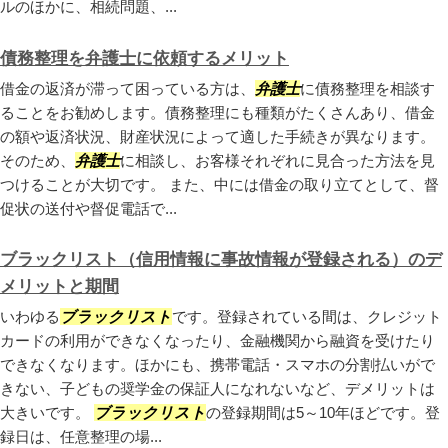
ルのほかに、相続問題、...
債務整理を弁護士に依頼するメリット
借金の返済が滞って困っている方は、
弁護士
に債務整理を相談す
ることをお勧めします。債務整理にも種類がたくさんあり、借金
の額や返済状況、財産状況によって適した手続きが異なります。
そのため、
弁護士
に相談し、お客様それぞれに見合った方法を見
つけることが大切です。 また、中には借金の取り立てとして、督
促状の送付や督促電話で...
ブラックリスト（信用情報に事故情報が登録される）のデ
メリットと期間
いわゆる
ブラックリスト
です。登録されている間は、クレジット
カードの利用ができなくなったり、金融機関から融資を受けたり
できなくなります。ほかにも、携帯電話・スマホの分割払いがで
きない、子どもの奨学金の保証人になれないなど、デメリットは
大きいです。
ブラックリスト
の登録期間は5～10年ほどです。登
録日は、任意整理の場...