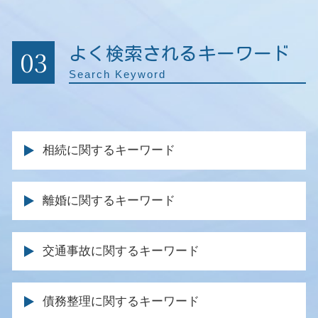
03
よく検索されるキーワード
Search Keyword
相続に関するキーワード
相続放棄 弁護士
離婚に関するキーワード
死亡 保険金 相続
相続放棄 手続き
離婚 法律事務所
分割 協議
交通事故に関するキーワード
離婚調停 不成立
遺言 遺留分
離婚裁判 期間
不動産相続 分割
休業損害 いつもらえる
離婚調停 申し立て
債務整理に関するキーワード
相続人 弁護士
後遺障害 逸失利益