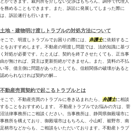
とができます。裁判所を介しない交渉はもちろん、調停で代理人
を務めることもできます。また、訴訟に発展してしまった際に
は、訴訟遂行も行います。
土地・建物明け渡しトラブルの対処方法について
そこで、明渡しトラブルでお困りの際には、
弁護士
に依頼するこ
とをおすすめします。不動産の明渡し問題では、法的知識に基づ
く対処が必要です。たとえば、契約を終了させたくても、正当事
由が無ければ、貸主は更新拒絶ができません。また、賃料の不払
い等、借主側に問題があったとしても、信頼関係の破壊があると
認められなければ契約の解...
不動産売買契約で起こるトラブルとは
そこで、不動産売買のトラブルに巻き込まれたら、
弁護士
に相談
することをおすすめします。 不動産トラブルでお悩みの方は、菅
沼法律事務所にご相談ください。当事務所は、静岡県御殿場市に
事務所を構えており、御殿場市はもちろん、小山町、裾野市、南
足柄市などからも、ご相談をいただいております。不動産トラブ