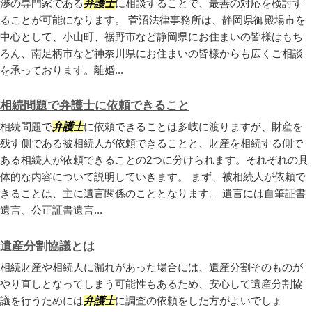
渉の専門家である
弁護士
に相談することで、最善の対応を検討す
ることが可能になります。 菅沼法律事務所は、静岡県御殿場市を
中心として、小山町、裾野市など静岡県にお住まいの皆様はもち
ろん、南足柄市など神奈川県にお住まいの皆様からも広くご相談
を承っております。離婚...
相続問題で弁護士に依頼できること
相続問題で
弁護士
に依頼できることは多岐に渡りますが、財産を
残す側である被相続人が依頼できることと、財産を相続する側で
ある相続人が依頼できることの2つに分けられます。それぞれの具
体的な内容について説明していきます。 まず、被相続人が依頼で
きることは、主に遺言関係のこととなります。 遺言には自筆証書
遺言、公正証書遺言...
遺産分割協議とは
相続財産や相続人に漏れがあった場合には、遺産分割そのものが
やり直しとなってしまう可能性もあるため、安心して遺産分割協
議を行うためには
弁護士
に調査の依頼をした方がよいでしょ