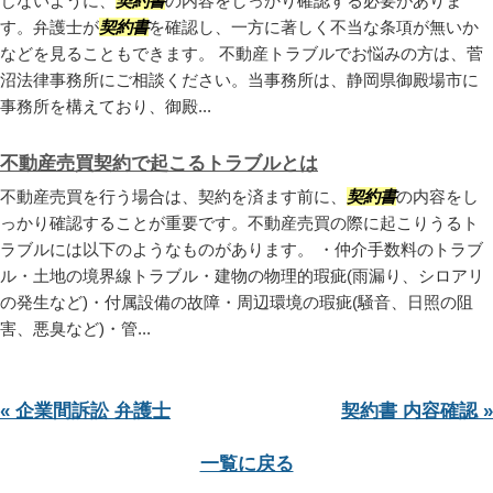
じないように、
契約書
の内容をしっかり確認する必要がありま
す。弁護士が
契約書
を確認し、一方に著しく不当な条項が無いか
などを見ることもできます。 不動産トラブルでお悩みの方は、菅
沼法律事務所にご相談ください。当事務所は、静岡県御殿場市に
事務所を構えており、御殿...
不動産売買契約で起こるトラブルとは
不動産売買を行う場合は、契約を済ます前に、
契約書
の内容をし
っかり確認することが重要です。不動産売買の際に起こりうるト
ラブルには以下のようなものがあります。 ・仲介手数料のトラブ
ル・土地の境界線トラブル・建物の物理的瑕疵(雨漏り、シロアリ
の発生など)・付属設備の故障・周辺環境の瑕疵(騒音、日照の阻
害、悪臭など)・管...
« 企業間訴訟 弁護士
契約書 内容確認 »
一覧に戻る