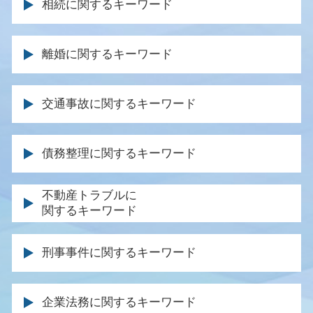
相続に関するキーワード
相続 生命保険 受取 人
離婚に関するキーワード
遺産分割 まとまらない
分割 協議
離婚裁判 期間
相続人 弁護士
交通事故に関するキーワード
親権 とは
遺言 相談
養育費 調停
借金 遺産 相続
被害者 請求期間
調停 弁護士
債務整理に関するキーワード
遺産分割 遺言
示談交渉 保険会社
離婚調停 慰謝料
相続 期限
弁護士特約 過失割合
養育費 金額 決め方
民事再生 メリット
不動産トラブルに
死亡 退職金
交通事故 通院費用
親権 父親
関するキーワード
個人再生 ブラックリスト 期間
遺留分侵害額請求権 時効
事故 保険会社 交渉
財産分与 裁判
個人再生 官報
相続 手続き 期限
交通事故 逸失利益
不動産 契約トラブル 弁護士
離婚調停 応じない
債務 弁済 調停
遺留分 権利者
刑事事件に関するキーワード
交通事故 加害者 弁護士 対応
賃貸住宅 トラブル
親権 監護権 違い
車 破産
遺留分 侵害
人身事故 物損事故 違い
強制執行 明け渡し
離婚届 協議離婚
弁護士 ブラックリスト
相続放棄 手続き
刑事裁判 否認事件
休業損害 いつもらえる
建物 明け渡し 訴訟
養育費 取り決め
企業法務に関するキーワード
任意整理 法律事務所
遺言執行者 遺産分割協議
示談 刑事事件