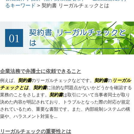
るキーワード
>
契約書 リーガルチェックとは
契約書 リーガルチェックと
01
は
企業法務で弁護士に依頼できること
例えば、
契約書
のリーガルチェックなどです。
契約書
の
リーガル
チェックとは
、
契約書
に法的な問題点がないかどうかを確認する
業務のことをさします。
契約書
は取引について当事者同士が取り
決めた内容が明記されており、トラブルとなった際の対応が規定
されているため、重要な書類です。また、内部統制システムの構
築や、ハラスメント対策を...
リーガルチェックの重要性とは