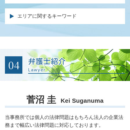
事故 入院費用
土地 境界 トラブル
離婚 調停 不成立
同時廃止 流れ
遺産分割 不動産
被害届 取り下げ 釈放
交通事故 休業損害
不動産 売却 弁護士
離婚協議書 効力
労働問題 解決
自己破産 受任通知
みなし相続
示談 前科
死亡 逸失利益
エリアに関するキーワード
家賃滞納 回収
離婚調停 申し立て
残業代 請求された
特定調停 手続
遺留分 裁判
逮捕 相談
後遺障害 逸失利益
不動産会社 トラブル 相談
財産分与 調停
法務 企業
自己破産 資格 制限 職業
遺留分 請求
不起訴 弁護士
後遺障害 等級 認定
賃料 増額調停
離婚協議書 書き方
残業代請求 会社側
自己破産 債権者 通知
遺言書 遺産分割協議書
示談 被害届
逸失利益 計算
不法占拠 立ち退き
離婚 調停 親権
顧問弁護士 メリット
特定調停 弁護士
刑事事件 不起訴
交通事故 休業損害 計算
明け渡し 請求
離婚裁判 長期化
企業法務 仕事内容
官報に載る デメリット
起訴されたら 裁判
後遺症 逸失利益
不動産 退去 トラブル
離婚裁判 不成立
法務 チェック
自己破産 費用
04
弁護士紹介
有罪 回避
後遺障害 保険金
不動産売買 仲介トラブル
企業間訴訟 弁護士
破産 個人再生
条例違反 犯罪
Lawyer
後遺症 認定基準
土地 契約トラブル
顧問弁護士 契約書
自己破産 期間 クレジットカード
裁判 起訴
過失割合 保険金
土地 トラブル 相談
未払い金 回収 方法
個人再生 メリット
起訴 執行猶予
家賃 滞納延滞金
商標権 侵害 ロゴ
消費者金融 破産
公判請求 起訴
不動産 仲介業者 トラブル
菅沼 圭
法務部 弁護士
自己破産 必要書類
Kei Suganuma
痴漢 弁護人
土地 購入 トラブル
クレーム 対応 弁護士
刑事事件 裁判
法律顧問 契約書
被害届 取り下げ 示談
当事務所では個人の法律問題はもちろん法人の企業法
企業法務とは
控訴 執行 猶予
務まで幅広い法律問題に対応しております。
会社の顧問弁護士