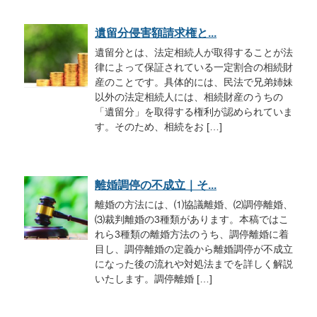
遺留分侵害額請求権と...
遺留分とは、法定相続人が取得することが法
律によって保証されている一定割合の相続財
産のことです。具体的には、民法で兄弟姉妹
以外の法定相続人には、相続財産のうちの
「遺留分」を取得する権利が認められていま
す。そのため、相続をお […]
離婚調停の不成立｜そ...
離婚の方法には、⑴協議離婚、⑵調停離婚、
⑶裁判離婚の3種類があります。本稿ではこ
れら3種類の離婚方法のうち、調停離婚に着
目し、調停離婚の定義から離婚調停が不成立
になった後の流れや対処法までを詳しく解説
いたします。調停離婚 […]