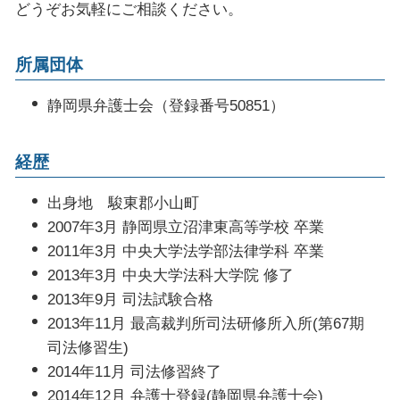
起訴された場合
どうぞお気軽にご相談ください。
企業 法務部
刑事事件 起訴
契約書 内容確認
所属団体
債権回収 訴訟
顧問弁護士 法律事務所
静岡県弁護士会（登録番号50851）
経歴
出身地 駿東郡小山町
2007年3月 静岡県立沼津東高等学校 卒業
2011年3月 中央大学法学部法律学科 卒業
2013年3月 中央大学法科大学院 修了
2013年9月 司法試験合格
2013年11月 最高裁判所司法研修所入所(第67期
司法修習生)
2014年11月 司法修習終了
2014年12月 弁護士登録(静岡県弁護士会)