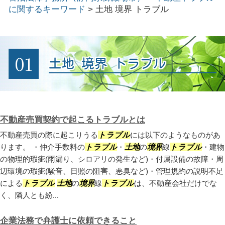
に関するキーワード
>
土地 境界 トラブル
01
土地 境界 トラブル
不動産売買契約で起こるトラブルとは
不動産売買の際に起こりうる
トラブル
には以下のようなものがあ
ります。 ・仲介手数料の
トラブル
・
土地
の
境界
線
トラブル
・建物
の物理的瑕疵(雨漏り、シロアリの発生など)・付属設備の故障・周
辺環境の瑕疵(騒音、日照の阻害、悪臭など)・管理規約の説明不足
による
トラブル
土地
の
境界
線
トラブル
は、不動産会社だけでな
く、隣人とも紛...
企業法務で弁護士に依頼できること