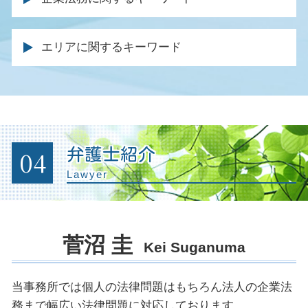
特定調停 弁護士
遺産 相続 割合
不起訴 弁護士
自賠責 保険 等級
不動産 売却 弁護士
養育費 金額 決め方
自己破産 法律事務所
相続人 行方不明
刑事事件 裁判
弁護士特約 過失割合
不動産 仲介業者 トラブル
円満 調停
労働問題 解決
任意整理 官報
遺産分割 遺言
起訴された場合
事故 保険会社 交渉
エリアに関するキーワード
土地 境界 トラブル
親権 父親
法務 チェック
個人再生 メリット
相続 手続き 期限
条例違反 犯罪
休業損害 とは
明け渡し 請求
離婚届 親権
会社の顧問弁護士
自己破産 損害賠償
相続人 弁護士
痴漢 弁護人
後遺障害 等級 認定
家賃滞納 回収
親権 監護権 違い
リーガル チェック 法務部
免責 破産
相続 期限
裁判 起訴
後遺障害 逸失利益
家賃 滞納延滞金
財産分与 裁判
企業法務 法律事務所
自己破産 必要書類
被害届 取り下げ 釈放
後遺症 診断書
建物 明け渡し 訴訟
離婚協議書 書き方
クレーム 対応 弁護士
車 破産
起訴されたら 裁判
逸失利益 とは
不動産会社 トラブル 相談
離婚調停 応じない
残業代 請求された
個人再生 ブラックリスト 期間
04
弁護士紹介
警察 逮捕 流れ
休業損害 いつもらえる
不法占拠 立ち退き
商標権 侵害 ロゴ
特定調停 手続
刑事事件 被害者
Lawyer
後遺症 逸失利益
強制執行 明け渡し
債権回収 内容証明
自己破産 費用
被害届 取り下げ 時間
事故 診断書 保険会社
賃貸住宅 トラブル
法務 企業
自己破産 債権者 通知
控訴 執行 猶予
不動産 契約トラブル 弁護士
企業 法務部
自己破産 就職
起訴 執行猶予
賃料 増額調停
菅沼 圭
企業法務 仕事内容
債務 弁済 調停
Kei Suganuma
逮捕 相談
土地 契約トラブル
顧問弁護士 契約書
刑事裁判 否認事件
債権回収 訴訟
示談 刑事事件
当事務所では個人の法律問題はもちろん法人の企業法
企業法務とは
示談 前科
務まで幅広い法律問題に対応しております。