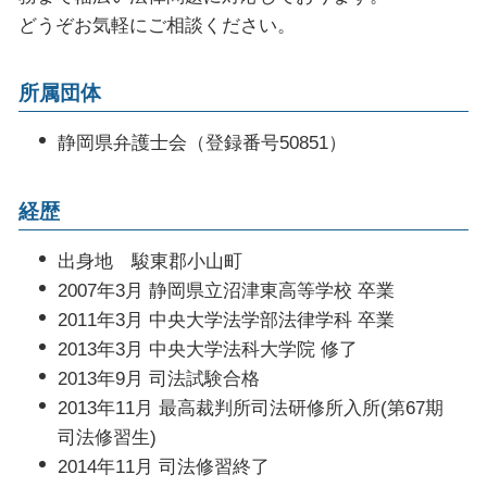
企業間訴訟 弁護士
刑事事件 起訴
どうぞお気軽にご相談ください。
顧問弁護士 法律事務所
公判請求 起訴
残業代請求 会社側
所属団体
法務部 弁護士
未払い金 回収 方法
静岡県弁護士会（登録番号50851）
経歴
出身地 駿東郡小山町
2007年3月 静岡県立沼津東高等学校 卒業
2011年3月 中央大学法学部法律学科 卒業
2013年3月 中央大学法科大学院 修了
2013年9月 司法試験合格
2013年11月 最高裁判所司法研修所入所(第67期
司法修習生)
2014年11月 司法修習終了