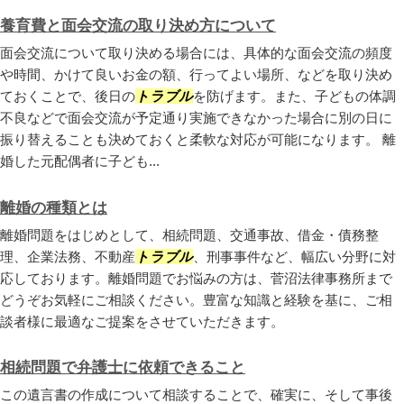
養育費と面会交流の取り決め方について
面会交流について取り決める場合には、具体的な面会交流の頻度
や時間、かけて良いお金の額、行ってよい場所、などを取り決め
ておくことで、後日の
トラブル
を防げます。また、子どもの体調
不良などで面会交流が予定通り実施できなかった場合に別の日に
振り替えることも決めておくと柔軟な対応が可能になります。 離
婚した元配偶者に子ども...
離婚の種類とは
離婚問題をはじめとして、相続問題、交通事故、借金・債務整
理、企業法務、不動産
トラブル
、刑事事件など、幅広い分野に対
応しております。離婚問題でお悩みの方は、菅沼法律事務所まで
どうぞお気軽にご相談ください。豊富な知識と経験を基に、ご相
談者様に最適なご提案をさせていただきます。
相続問題で弁護士に依頼できること
この遺言書の作成について相談することで、確実に、そして事後