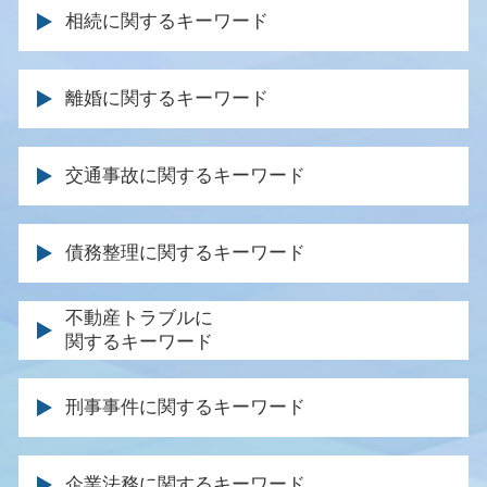
相続に関するキーワード
遺言執行者 遺産分割協議
離婚に関するキーワード
遺産分割調停 代理人 家族
借金 遺産 相続
財産分与 調停
事業継承 相続
交通事故に関するキーワード
養育費 調停
遺留分 相続
離婚調停 申し立て
退職金 相続
示談交渉 保険会社
親権 とは
債務整理に関するキーワード
遺言書 遺産分割協議書
交通事故 休業損害 計算
離婚調停 面会交流
遺産分割 不動産
逸失利益 計算
離婚裁判 長期化
消費者金融 破産
不動産トラブルに
家庭裁判所 相続 調停
症状固定 労災
離婚協議書 効力
関するキーワード
時効 債務
みなし相続
過失割合 保険金
離婚調停 慰謝料
弁護士 ブラックリスト
遺産分割協議 やり直し
後遺障害 保険金
不動産売買 仲介トラブル
子供 養育費
債務 種類
遺言 弁護士 費用
刑事事件に関するキーワード
交通事故 通院費用
土地 トラブル 相談
離婚 調停 親権
民事再生 メリット
相続放棄 手続き
交通事故 逸失利益
不動産 退去 トラブル
離婚 法律事務所
任意整理 信用情報
遺言 相談
有罪 回避
人身事故 物損事故 違い
土地 購入 トラブル
離婚協議書 内容
企業法務に関するキーワード