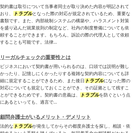
契約書は取引について当事者同士が取り決めた内容が明記されて
おり、
トラブル
となった際の対応が規定されているため、重要な
書類です。また、内部統制システムの構築や、ハラスメント対策
を盛り込んだ就業規則の制定など、社内の制度整備についても依
頼することができます。もちろん、訴訟の際の代理人として依頼
することも可能です。法律...
リーガルチェックの重要性とは
ビジネスにおいて契約書が用いられるのは、口頭では説明が難し
かったり、記憶しにくかったりする複雑な契約内容についても詳
細に規定することができるため、また後日
トラブル
になった際の
対応についても規定しておくことができ、その証拠として残すこ
とができるためです。契約書の意義は、
トラブル
を防ぐという点
にあるといっても、過言で...
顧問弁護士がいるメリット・デメリット
法的な
トラブル
が発生してからその都度弁護士を探し、相談・依