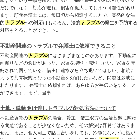
頼するという手順を踏んでいると、毎回着手金や相談料がかかる
だけではなく、対応が遅れ、損害が拡大してしまう可能性があり
ます。顧問弁護士には、常日頃から相談することで、突発的な法
的
トラブル
への対応はもちろん、法的
トラブル
の発生を予防する
対応もとることができ、ト...
不動産関連のトラブルで弁護士に依頼できること
不動産関連の
トラブル
にはさまざまなものがあります。不動産に
雨漏りなどの瑕疵があった、家賃を増額・減額したい、家賃を滞
納されて困っている、借主に建物から立ち退いてほしい、相続に
よって共有状態となった不動産を分割したいなど、問題は多岐に
わたります。 弁護士に依頼すれば、あらゆるお手伝いをすること
ができます。まず、当事...
土地・建物明け渡しトラブルの対処方法について
不動産賃貸の
トラブル
の場合、貸主・借主双方の生活基盤に関わ
る問題であることが少なくないため、その解決は容易ではありま
せん。また、個人同士で話し合いをしても、冷静になれずに話が