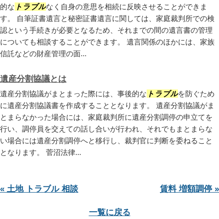
的な
トラブル
なく自身の意思を相続に反映させることができま
す。 自筆証書遺言と秘密証書遺言に関しては、家庭裁判所での検
認という手続きが必要となるため、それまでの間の遺言書の管理
についても相談することができます。 遺言関係のほかには、家族
信託などの財産管理の面...
遺産分割協議とは
遺産分割協議がまとまった際には、事後的な
トラブル
を防ぐため
に遺産分割協議書を作成することとなります。 遺産分割協議がま
とまらなかった場合には、家庭裁判所に遺産分割調停の申立てを
行い、調停員を交えての話し合いが行われ、それでもまとまらな
い場合には遺産分割調停へと移行し、裁判官に判断を委ねること
となります。 菅沼法律...
« 土地 トラブル 相談
賃料 増額調停 »
一覧に戻る