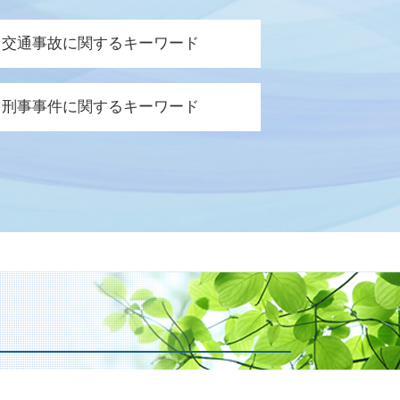
交通事故に関するキーワード
賠責 保険 等級
刑事事件に関するキーワード
通事故 逸失利益
遺症 認定基準
事裁判 否認事件
遺障害 申請 必要書類
察 逮捕 流れ
険会社 対応
事事件 被害者
故 診断書 保険会社
談 前科
遺障害 等級 認定
訴されたら 裁判
護士特約 過失割合
捕 相談
害者 請求期間
訴された場合
失利益 計算
事事件 起訴
遺症 診断書
漢 弁護人
故 保険会社 交渉
訴 執行猶予
通事故 休業損害
害届 取り下げ 時間