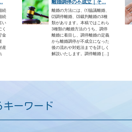
.
離婚調停の不成立｜そ...
相続
離婚の方法には、⑴協議離婚、
相続
⑵調停離婚、⑶裁判離婚の3種
言い
類があります。本稿ではこれら
亡く
3種類の離婚方法のうち、調停
貯金
離婚に着目し、調停離婚の定義
産
から離婚調停が不成立になった
財産
後の流れや対処法までを詳しく
れ
解説いたします。調停離婚 […]
るキーワード