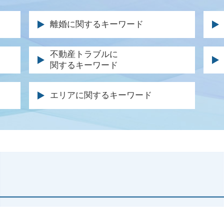
離婚に関するキーワード
離婚調停 不成立
自
不動産トラブルに
関するキーワード
養育費 金額 決め方
交
離婚協議書 効力
後
土地 トラブル 相談
刑
財産分与 裁判
後
エリアに関するキーワード
不動産 仲介業者 トラブル
警
離婚届 親権
保
建物 明け渡し 訴訟
刑
円満 調停
事
不動産売買 仲介トラブル
示
公正証書 親権
後
家賃 滞納延滞金
起
離婚 調停 不成立
弁
不動産 契約トラブル 弁護士
逮
離婚調停 申し立て
被
賃料 増額調停
起
親権 監護権 違い
逸
賃貸住宅 トラブル
刑
離婚 調停 親権
後
土地 境界 トラブル
痴
離婚調停 慰謝料
事
不法占拠 立ち退き
起
親権 とは
交
不動産 売却 弁護士
被