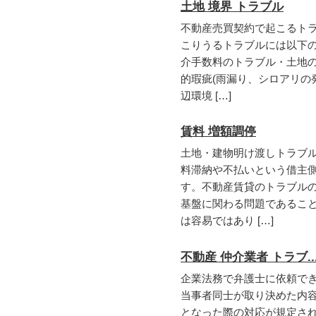
土地 境界 トラブル
不動産売買契約で起こるト
こりうるトラブルには以下の
介手数料のトラブル・土地
的瑕疵(雨漏り、シロアリの
辺環境 […]
賃料 増額調停
土地・建物明け渡しトラブ
料滞納や不払いという借主
す。不動産賃貸のトラブル
基盤に関わる問題であるこ
は容易ではあり […]
不動産 仲介業者 トラブ..
企業法務で弁護士に依頼で
当事者同士が取り決めた内
となった際の対応が規定さ