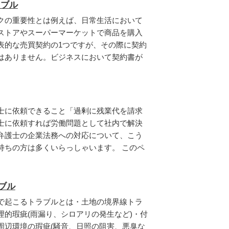
ラブル
クの重要性とは例えば、日常生活において
ストアやスーパーマーケットで商品を購入
表的な売買契約の1つですが、その際に契約
はありません。ビジネスにおいて契約書が
士に依頼できること「過剰に残業代を請求
士に依頼すれば労働問題として社内で解決
弁護士の企業法務への対応について、こう
持ちの方は多くいらっしゃいます。 このペ
ブル
で起こるトラブルとは・土地の境界線トラ
理的瑕疵(雨漏り、シロアリの発生など)・付
周辺環境の瑕疵(騒音、日照の阻害、悪臭な