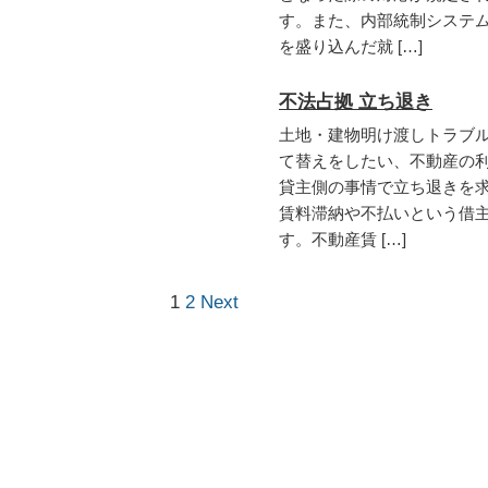
す。また、内部統制システ
を盛り込んだ就 […]
不法占拠 立ち退き
土地・建物明け渡しトラブ
て替えをしたい、不動産の
貸主側の事情で立ち退きを
賃料滞納や不払いという借
す。不動産賃 […]
1
2
Next