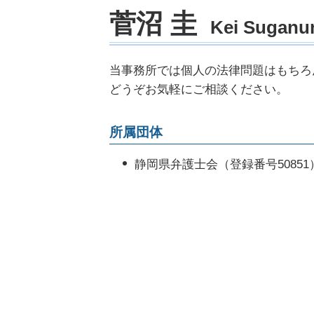
遺産 相続 裁判
法務部 弁護士
菅沼 圭
民事再生 メリット
Kei Sugan
家庭裁判所 相続 調停
商標権 侵害 ロゴ
車 破産
みなし相続
会社の顧問弁護士
自己破産 損害賠償
借金 遺産 相続
企業法務 仕事内容
当事務所では個人の法律問題はもちろ
債務 弁済 調停
遺産分割 遺言
残業代請求 会社側
どうぞお気軽にご相談ください。
特定調停 弁護士
遺産分割協議 やり直し
残業代 請求された
自己破産 就職
事業継承 相続
労働問題 解決
所属団体
任意整理 法律事務所
顧問弁護士 メリット
任意整理 官報
法務 チェック
静岡県弁護士会（登録番号50851
自己破産 期間 クレジットカード
企業 法務部
未払い金 回収 方法
企業法務とは