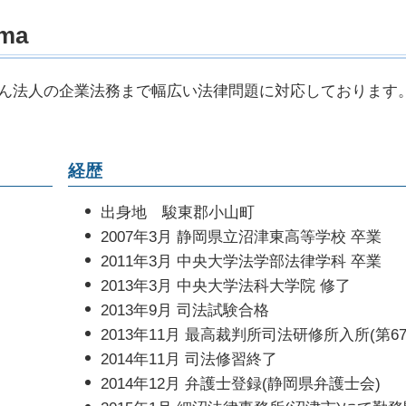
離婚裁判 長期化
交
家賃滞納 回収
有
uma
養育費 取り決め
逸
不動産会社 トラブル 相談
公
離婚調停 面会交流
人
土地 契約トラブル
被
離婚調停 応じない
示
ん法人の企業法務まで幅広い法律問題に対応しております
強制執行 明け渡し
控
親権 父親
後
土地 購入 トラブル
示
離婚協議書 内容
後
明け渡し 請求
示
調停 弁護士
休
経歴
不動産 退去 トラブル
被
条
）
出身地 駿東郡小山町
不
2007年3月 静岡県立沼津東高等学校 卒業
2011年3月 中央大学法学部法律学科 卒業
2013年3月 中央大学法科大学院 修了
2013年9月 司法試験合格
2013年11月 最高裁判所司法研修所入所(第6
2014年11月 司法修習終了
2014年12月 弁護士登録(静岡県弁護士会)