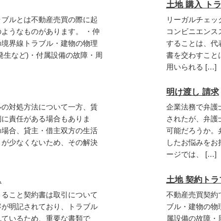
土地 購入 ト
ラブルとは不動産売買の際に起
リーガルチェッ
ようなものがあります。 ・仲
コンビニエンス
の境界線トラブル・建物の物理
することは、代
発生など)・付属設備の故障・周
書を交わすこと
用いられる […]
明け渡し 請求
ルの対処方法について一方、賃
企業法務で弁護
側に責任がある場合もありま
されたが、弁護
の場合、貸主・借主双方の生活
可能だろうか。
とが少なくないため、その解決
したお悩みをお
ージでは、 […]
.
土地 契約トラ
きること契約書は取引について
不動産売買契約
容が明記されており、トラブル
ブル・建物の物
れているため、重要な書類で
属設備の故障・