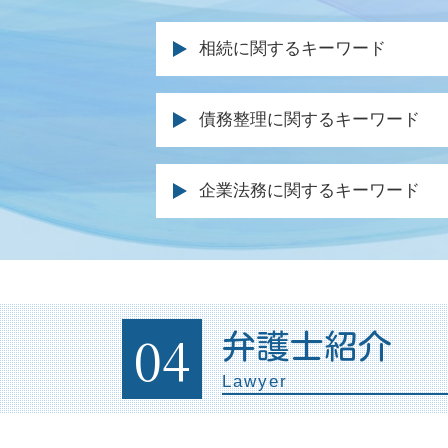
相続に関するキーワード
遺留分 相続
債務整理に関するキーワード
分割 協議
遺産分割 まとまらない
自己破産 法律事務所
遺言 遺留分
企業法務に関するキーワード
個人再生 ブラックリスト 期間
相続 やり直し
個人再生 メリット
遺言執行者 遺産分割協議
クレーム 対応 弁護士
債務 種類
相続人 弁護士
リーガル チェック 法務部
官報に載る デメリット
遺言 相談
債権回収 内容証明
任意整理 信用情報
相続放棄 手続き
企業間訴訟 弁護士
04
弁護士紹介
個人再生 官報
不動産相続 分割
債権回収 訴訟
自己破産 資格 制限 職業
遺留分 侵害
Lawyer
法務 企業
破産 個人再生
遺産分割 不動産
契約書 リーガルチェックとは
自己破産 債権者 通知
遺言書 遺産分割協議書
顧問弁護士 法律事務所
債務整理 メリットとデメリット