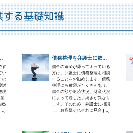
供する基礎知識
.
債務整理を弁護士に依...
です
借金の返済が滞って困っている
てい
方は、弁護士に債務整理を相談
その
することをお勧めします。債務
検討
整理にも種類がたくさんあり、
整理
借金の額や返済状況、財産状況
破産
によって適した手続きが異なり
自己
ます。そのため、弁護士に相談
…]
し、お客様それぞれに見合 […]