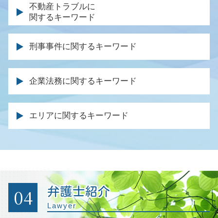
養育費 金額 決め方
車 破産
不動産トラブルに
相続 手続き 期限
後遺症 認定基準
離婚 法律事務所
関するキーワード
個人再生 ブラックリスト 期間
相続放棄 弁護士
事故 保険会社 交渉
調停 不成立 裁判
任意整理 法律事務所
遺言 遺留分
被害者 請求期間
不動産 契約トラブル 弁護士
離婚調停 不成立
民事再生 メリット
遺産 相続 裁判
刑事事件に関するキーワード
交通事故 通院費用
土地 契約トラブル
離婚協議書 書き方
官報に載る デメリット
遺留分 権利者
後遺症 逸失利益
家賃滞納 回収
離婚 調停 親権
個人再生 官報
相続放棄 手続き
有罪 回避
死亡 逸失利益
土地 境界 トラブル
離婚届 協議離婚
企業法務に関するキーワード
自己破産 資格 制限 職業
遺産分割調停 代理人 家族
示談 刑事事件
事故 入院費用
建物 明け渡し 訴訟
離婚協議書 内容
自己破産 就職
相続財産 調査
条例違反 犯罪
弁護士特約 過失割合
不動産 仲介業者 トラブル
財産分与 裁判
顧問弁護士 契約書
時効 債務
遺産分割協議 やり直し
逮捕 相談
症状固定 労災
エリアに関するキーワード
土地 トラブル 相談
離婚調停 応じない
残業代請求 会社側
個人再生 メリット
遺言 弁護士 費用
刑事事件 被害者
後遺障害 逸失利益
強制執行 明け渡し
離婚協議書 効力
リーガル チェック 法務部
特定調停 手続
死亡 保険金 相続
被害届 取り下げ 時間
後遺障害 保険金
不動産 退去 トラブル
円満 調停
企業間訴訟 弁護士
任意整理 信用情報
遺言 相談
被害届 取り下げ 示談
逸失利益 とは
明け渡し 請求
離婚届 親権
残業代 請求された
破産 個人再生
保釈 執行猶予 可能性
後遺症 診断書
不動産売買 仲介トラブル
離婚裁判 長期化
法律顧問 契約書
弁護士 ブラックリスト
不起訴 弁護士
後遺障害 申請 必要書類
不法占拠 立ち退き
離婚裁判 期間
労働問題 解決
債務 弁済 調停
04
弁護士紹介
起訴されたら 裁判
逸失利益 計算
賃料 増額調停
会社の顧問弁護士
同時廃止 流れ
刑事裁判 否認事件
Lawyer
過失割合 保険金
不動産 売却 弁護士
企業法務とは
特定調停 弁護士