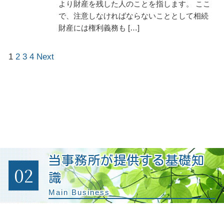
より財産を残した人のことを指します。 ここ
で、注意しなければならないこととして相続
財産には権利義務も […]
1
2
3
4
Next
当事務所が提供する基礎知
02
識
Main Business