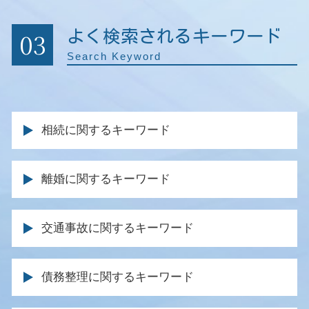
03
よく検索されるキーワード
Search Keyword
相続に関するキーワード
退職金 相続
離婚に関するキーワード
相続 期限
遺産 相続 割合
公正証書 親権
分割 協議
交通事故に関するキーワード
調停 弁護士
みなし相続
親権 父親
不動産相続 分割
示談交渉 保険会社
親権 とは
債務整理に関するキーワード
遺産分割 不動産
事故 診断書 保険会社
離婚 調停 不成立
相続人 弁護士
交通事故 加害者 弁護士 対応