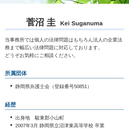
刑事事件 不起訴
休業損害 いつもらえる
賃貸住宅 トラブル
債権回収 内容証明
自己破産 必要書類
起訴された場合
家賃 滞納延滞金
企業法務 法律事務所
消費者金融 破産
公判請求 起訴
土地 購入 トラブル
菅沼 圭
クレーム 対応 弁護士
自己破産 法律事務所
Kei Suganuma
示談 被害届
不動産会社 トラブル 相談
法務 チェック
刑事事件 裁判
商標権 侵害 ロゴ
警察 逮捕 流れ
当事務所では個人の法律問題はもちろん法人の企業法
未払い金 回収 方法
裁判 起訴
務まで幅広い法律問題に対応しております。
企業 法務部
痴漢 弁護人
どうぞお気軽にご相談ください。
企業法務 仕事内容
示談 前科
顧問弁護士 法律事務所
所属団体
顧問弁護士 メリット
債権回収 訴訟
静岡県弁護士会（登録番号50851）
経歴
出身地 駿東郡小山町
2007年3月 静岡県立沼津東高等学校 卒業