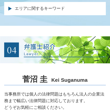
相続財産 調査
示談 被害届
交通事故 休業損害 計算
不動産会社 トラブル 相談
親権 父親
企業法務 法律事務所
債務整理 メリットとデメリット
遺留分 侵害
示談 刑事事件
後遺障害 申請 必要書類
エリアに関するキーワード
建物 明け渡し 訴訟
離婚届 協議離婚
債権回収 訴訟
個人再生 ブラックリスト 期間
相続放棄 手続き
条例違反 犯罪
自賠責 保険 等級
不動産 契約トラブル 弁護士
離婚 調停 親権
契約書 内容確認
債務 弁済 調停
遺言 弁護士 費用
逮捕 相談
示談交渉 保険会社
不動産売買 仲介トラブル
子供 養育費
企業法務 仕事内容
自己破産 期間 クレジットカード
相続 生命保険 受取 人
痴漢 弁護人
休業損害 いつもらえる
土地 購入 トラブル
離婚 法律事務所
労働問題 解決
自己破産 法律事務所
示談 前科
後遺障害 逸失利益
土地 境界 トラブル
離婚裁判 期間
残業代請求 会社側
自己破産 費用
起訴された場合
交通事故 加害者 弁護士 対応
不動産 売却 弁護士
調停 弁護士
法務 企業
車 破産
04
弁護士紹介
警察 逮捕 流れ
人身事故 物損事故 違い
賃料 増額調停
未払い金 回収 方法
任意整理 法律事務所
被害届 取り下げ 示談
Lawyer
後遺障害 等級 認定
明け渡し 請求
企業間訴訟 弁護士
個人再生 メリット
刑事事件 起訴
交通事故 通院費用
不法占拠 立ち退き
法律顧問 契約書
任意整理 信用情報
刑事事件 不起訴
強制執行 明け渡し
会社の顧問弁護士
任意整理 官報
刑事事件 被害者
家賃滞納 回収
菅沼 圭
債権回収 内容証明
自己破産 債権者 通知
Kei Suganuma
起訴されたら 裁判
土地 契約トラブル
顧問弁護士 法律事務所
裁判 起訴
クレーム 対応 弁護士
被害届 取り下げ 時間
当事務所では個人の法律問題はもちろん法人の企業法
顧問弁護士 メリット
刑事裁判 否認事件
務まで幅広い法律問題に対応しております。
顧問弁護士 契約書
起訴 執行猶予
どうぞお気軽にご相談ください。