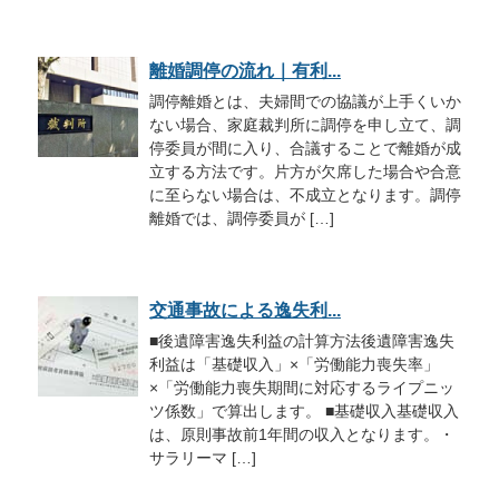
離婚調停の流れ｜有利...
調停離婚とは、夫婦間での協議が上手くいか
ない場合、家庭裁判所に調停を申し立て、調
停委員が間に入り、合議することで離婚が成
立する方法です。片方が欠席した場合や合意
に至らない場合は、不成立となります。調停
離婚では、調停委員が […]
交通事故による逸失利...
■後遺障害逸失利益の計算方法後遺障害逸失
利益は「基礎収入」×「労働能力喪失率」
×「労働能力喪失期間に対応するライプニッ
ツ係数」で算出します。 ■基礎収入基礎収入
は、原則事故前1年間の収入となります。・
サラリーマ […]