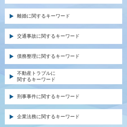
分割 協議
離婚に関するキーワード
死亡 保険金 相続
相続 期限
親権 とは
遺産分割調停 代理人 家族
交通事故に関するキーワード
離婚 調停 不成立
遺言 相談
離婚協議書 効力
遺産分割協議 やり直し
事故 保険会社 交渉
離婚裁判 長期化
債務整理に関するキーワード
遺言執行者 遺産分割協議
後遺症 逸失利益
養育費 取り決め
遺留分 裁判
休業損害 とは
円満 調停
時効 債務
不動産トラブルに
遺産分割 まとまらない
逸失利益 計算
離婚調停 応じない
関するキーワード
免責 破産
遺留分 請求
事故 診断書 保険会社
親権 監護権 違い
債務 種類
相続 やり直し
逸失利益 とは
土地 トラブル 相談
公正証書 親権
同時廃止 流れ
遺言 遺留分
刑事事件に関するキーワード
被害者 請求期間
家賃 滞納延滞金
離婚裁判 不成立
弁護士 ブラックリスト
相続人 弁護士
過失割合 保険金
賃貸住宅 トラブル
離婚調停 慰謝料
特定調停 弁護士
遺留分 相続
被害届 取り下げ 釈放
事故 入院費用
不動産 退去 トラブル
離婚協議書 書き方
企業法務に関するキーワード
自己破産 受任通知
遺産分割 不動産
公判請求 起訴
後遺症 診断書
不動産 仲介業者 トラブル
財産分与 裁判
自己破産 損害賠償