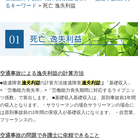
るキーワード
>
死亡 逸失利益
01
死亡 逸失利益
交通事故による逸失利益の計算方法
■後遺障害
逸失利益
の計算方法後遺障害
逸失利益
は「基礎収入」
×「労働能力喪失率」×「労働能力喪失期間に対応するライプニッ
ツ係数」で算出します。 ■基礎収入基礎収入は、原則事故前1年間
の収入となります。・サラリーマンの場合サラリーマンの場合に
は原則事故前の1年間の実収入が基礎収入になります。 ・自営業、
フリーランスの...
交通事故の問題で弁護士に依頼できること