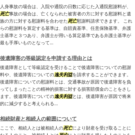
人身事故の場合は、入院や通院の日数に応じた入通院慰謝料が、
死亡
事故の場合は、亡くなられた被害者の方に対する慰謝料と遺
族の方に対する慰謝料を合わせた
死亡
慰謝料請求できます。 これ
らの慰謝料を算定する基準は、自賠責基準、任意保険基準、弁護
士基準と３つあり、弁護士が用いる算定基準である弁護士基準が
最も手厚いものとなって...
後遺障害の等級認定を申請する理由とは
後遺障害として等級認定を受けることで後遺障害についての慰謝
料や、後遺障害についての
逸失利益
を請求することができます。
後遺障害についての慰謝料とは、交通事故が原因で後遺障害を負
ってしまったことの精神的損害に対する損害賠償金のことをさし
ます。後遺障害についての
逸失利益
とは、後遺障害が原因で将来
的に減少すると考えられる...
相続財産と相続人の範囲について
ここで、相続人とは被相続人の
死亡
により財産を受け取ることに