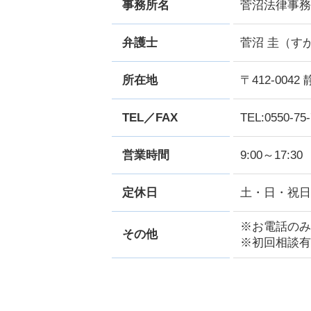
事務所名
菅沼法律事務
弁護士
菅沼 圭（す
所在地
〒412-00
TEL／FAX
TEL:0550-75
営業時間
9:00～17:30
定休日
土・日・祝日
※お電話のみ
その他
※初回相談有