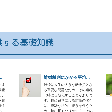
供する基礎知識
.
離婚裁判にかかる平均...
さま
離婚は人生の大きな転換点とな
動産
る重要な問題なため、その過程
た、
は時に長期化することがありま
家賃
す。特に裁判による離婚の場合
借主
は、複雑な法的手続きを伴うた
い、
め、特に長くなりやすく、その