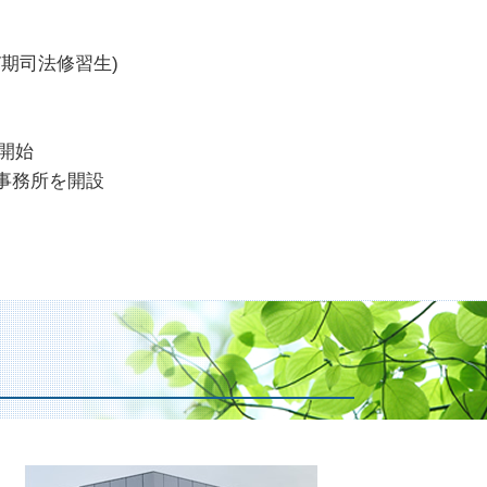
7期司法修習生)
務開始
律事務所を開設