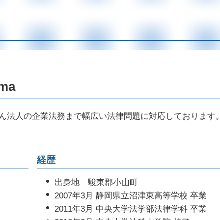
建物 明け渡し 訴訟
刑
離婚届 協議離婚
自
土地 境界 トラブル
逮
財産分与 調停
休
不動産売買 仲介トラブル
起
親権 父親
後
家賃滞納 回収
示
離婚 調停 親権
交
家賃 滞納延滞金
起
調停 弁護士
事
土地 トラブル 相談
示
離婚届 親権
後
土地 契約トラブル
被
uma
離婚裁判 長期化
後
賃料 増額調停
刑
離婚裁判 不成立
後
不動産会社 トラブル 相談
被
子供 養育費
人
ん法人の企業法務まで幅広い法律問題に対応しております
不動産 仲介業者 トラブル
被
離婚協議書 効力
被
不動産 売却 弁護士
裁
離婚調停 申し立て
交
強制執行 明け渡し
刑
離婚協議書 内容
後
経歴
不法占拠 立ち退き
保
控
）
出身地 駿東郡小山町
起
2007年3月 静岡県立沼津東高等学校 卒業
2011年3月 中央大学法学部法律学科 卒業