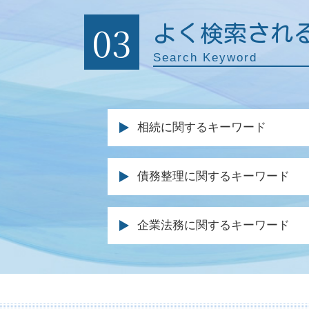
03
よく検索され
Search Keyword
相続に関するキーワード
遺留分 相続
債務整理に関するキーワード
遺産分割 不動産
遺留分 裁判
同時廃止 流れ
死亡 退職金
企業法務に関するキーワード
自己破産 受任通知
事業継承 相続
自己破産 債権者 通知
遺留分 請求
契約書 内容確認
自己破産 法律事務所
家庭裁判所 相続 調停
クレーム 対応 弁護士
弁護士 ブラックリスト
遺産分割調停 代理人 家族
残業代請求 会社側