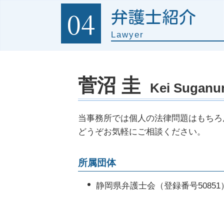
個人再生 官報
相続 手続き 期限
法務部 弁護士
04
弁護士紹介
自己破産 必要書類
分割 協議
企業 法務部
自己破産 就職
遺留分 権利者
Lawyer
法律顧問 契約書
自己破産 損害賠償
遺産分割 まとまらない
残業代 請求された
特定調停 手続
遺言 遺留分
顧問弁護士 法律事務所
任意整理 法律事務所
遺言書 遺産分割協議書
商標権 侵害 ロゴ
菅沼 圭
自己破産 資格 制限 職業
Kei Sugan
遺留分侵害額請求権 時効
リーガル チェック 法務部
免責 破産
遺言執行者 遺産分割協議
会社の顧問弁護士
消費者金融 破産
相続財産 調査
企業法務 仕事内容
当事務所では個人の法律問題はもちろ
債務 種類
相続 期限
顧問弁護士 メリット
どうぞお気軽にご相談ください。
特定調停 弁護士
相続 やり直し
企業法務とは
民事再生 メリット
遺産 相続 割合
未払い金 回収 方法
所属団体
官報に載る デメリット
企業法務 法律事務所
自己破産 費用
企業間訴訟 弁護士
静岡県弁護士会（登録番号50851
債務整理 メリットとデメリット
債権回収 訴訟
顧問弁護士 契約書