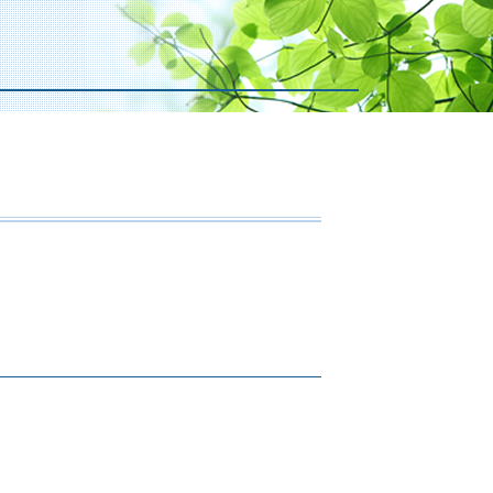
事事件 起訴
賠責 保険 等級
捕 相談
業損害 とは
訴された場合
遺症 認定基準
談 前科
通事故 休業損害
訴されたら 裁判
故 入院費用
談 刑事事件
遺障害 等級 認定
害届 取り下げ 示談
遺症 診断書
事事件 裁判
遺障害 逸失利益
害届 取り下げ 時間
身事故 物損事故 違い
。
害届 取り下げ 釈放
害者 請求期間
判 起訴
通事故 休業損害 計算
事裁判 否認事件
遺障害 保険金
釈 執行猶予 可能性
訴 執行 猶予
訴 執行猶予