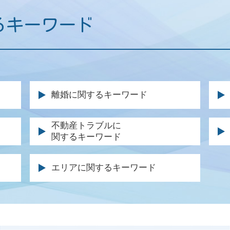
るキーワード
離婚に関するキーワード
公正証書 親権
死
不動産トラブルに
関するキーワード
離婚調停 不成立
事
養育費 調停
保
不動産 契約トラブル 弁護士
条
親権 監護権 違い
交
エリアに関するキーワード
不動産 退去 トラブル
刑
離婚 調停 不成立
交
賃貸住宅 トラブル
公
親権 とは
症
明け渡し 請求
刑
養育費 金額 決め方
後
土地 購入 トラブル
示
円満 調停
示