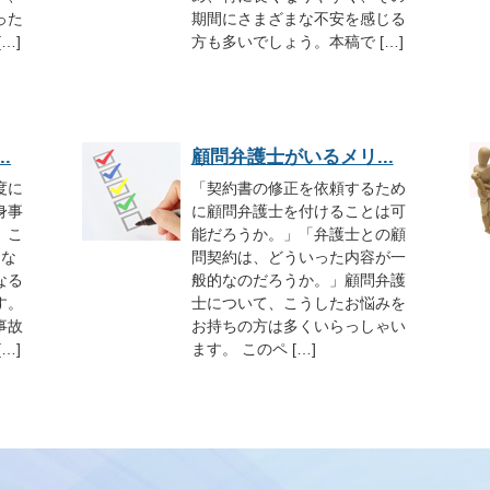
った
期間にさまざまな不安を感じる
…]
方も多いでしょう。本稿で […]
.
顧問弁護士がいるメリ...
度に
「契約書の修正を依頼するため
身事
に顧問弁護士を付けることは可
。こ
能だろうか。」「弁護士との顧
的な
問契約は、どういった内容が一
なる
般的なのだろうか。」顧問弁護
す。
士について、こうしたお悩みを
事故
お持ちの方は多くいらっしゃい
…]
ます。 このペ […]