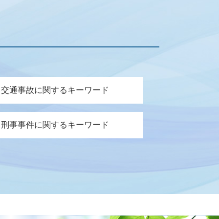
交通事故に関するキーワード
亡 逸失利益
刑事事件に関するキーワード
故 診断書 保険会社
険会社 対応
例違反 犯罪
通事故 通院費用
事事件 不起訴
通事故 加害者 弁護士 対応
判請求 起訴
状固定 労災
事事件 被害者
遺症 逸失利益
談 被害届
談交渉 保険会社