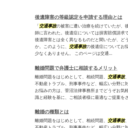
後遺障害の等級認定を申請する理由とは
「
交通事故
の被害に遭い治療を続けていたが、
師に言われた。後遺症については損害賠償請求
後遺障害とは全く異なるものだと聞いたが、ど
か。このように、
交通事故
の後遺症についてお
少なくありません。 このページは交通...
離婚問題で弁護士に相談するメリット
離婚問題をはじめとして、相続問題、
交通事故
不動産トラブル、刑事事件など、幅広い分野に
お悩みの方は、菅沼法律事務所までどうぞお気
識と経験を基に、ご相談者様に最適なご提案を
離婚の種類とは
離婚問題をはじめとして、相続問題、
交通事故
不動産トラブル、刑事事件など、幅広い分野に