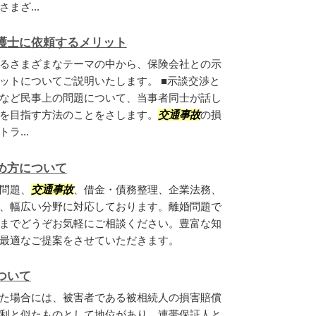
まざ...
護士に依頼するメリット
るさまざまなテーマの中から、保険会社との示
ットについてご説明いたします。 ■示談交渉と
など民事上の問題について、当事者同士が話し
を目指す方法のことをさします。
交通事故
の損
ラ...
め方について
問題、
交通事故
、借金・債務整理、企業法務、
、幅広い分野に対応しております。離婚問題で
までどうぞお気軽にご相談ください。豊富な知
最適なご提案をさせていただきます。
ついて
た場合には、被害者である被相続人の損害賠償
利と似たものとして地位があり、連帯保証人と