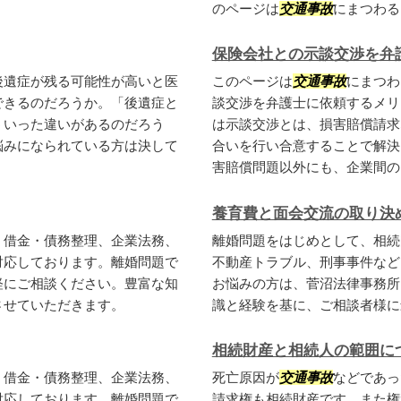
のページは
交通事故
にまつわるさ
保険会社との示談交渉を弁
後遺症が残る可能性が高いと医
このページは
交通事故
にまつわ
できるのだろうか。「後遺症と
談交渉を弁護士に依頼するメリ
ういった違いがあるのだろう
は示談交渉とは、損害賠償請求
悩みになられている方は決して
合いを行い合意することで解決
害賠償問題以外にも、企業間のト
養育費と面会交流の取り決
、借金・債務整理、企業法務、
離婚問題をはじめとして、相続
対応しております。離婚問題で
不動産トラブル、刑事事件など
軽にご相談ください。豊富な知
お悩みの方は、菅沼法律事務所
させていただきます。
識と経験を基に、ご相談者様に
相続財産と相続人の範囲に
、借金・債務整理、企業法務、
死亡原因が
交通事故
などであっ
対応しております。離婚問題で
請求権も相続財産です。また権