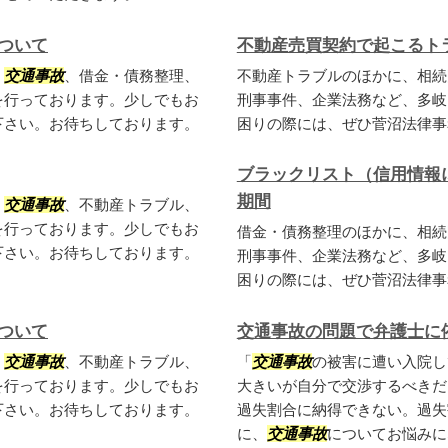
ついて
不動産売買契約で起こるト
、
交通事故
、借金・債務整理、
不動産トラブルのほかに、相続
を行っております。少しでもお
刑事事件、企業法務など、多岐
下さい。お待ちしております。
困りの際には、ぜひ菅沼法律事
ブラックリスト（信用情報
期間
、
交通事故
、不動産トラブル、
を行っております。少しでもお
借金・債務整理のほかに、相続
下さい。お待ちしております。
刑事事件、企業法務など、多岐
困りの際には、ぜひ菅沼法律事
ついて
交通事故の問題で弁護士に
、
交通事故
、不動産トラブル、
「
交通事故
の被害に遭い入院し
を行っております。少しでもお
大きいが自分で交渉するべきだ
下さい。お待ちしております。
過失割合に納得できない。過失
に、
交通事故
についてお悩みに