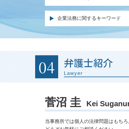
不動産相続 分割
遺産 相続 割合
自己破産 必要書類
遺留分 裁判
企業法務に関するキーワード
破産 個人再生
遺産分割 不動産
自己破産 期間 クレジットカード
遺留分侵害額請求権 時効
商標権 侵害 ロゴ
自己破産 債権者 通知
遺留分 相続
法務 企業
自己破産 費用
遺言 遺留分
顧問弁護士 契約書
消費者金融 破産
死亡 保険金 相続
顧問弁護士 法律事務所
04
弁護士紹介
自己破産 法律事務所
遺産分割 まとまらない
残業代請求 会社側
任意整理 信用情報
遺留分 侵害
Lawyer
法律顧問 契約書
弁護士 ブラックリスト
相続放棄 手続き
企業法務 法律事務所
自己破産 受任通知
遺言執行者 遺産分割協議
企業間訴訟 弁護士
個人再生 ブラックリスト 期間
遺言 相談
企業法務 仕事内容
菅沼 圭
車 破産
Kei Sugan
遺言 弁護士 費用
残業代 請求された
債務 弁済 調停
遺言書 遺産分割協議書
法務 チェック
民事再生 メリット
遺産分割協議 やり直し
未払い金 回収 方法
当事務所では個人の法律問題はもちろ
債務整理 メリットとデメリット
相続人 弁護士
クレーム 対応 弁護士