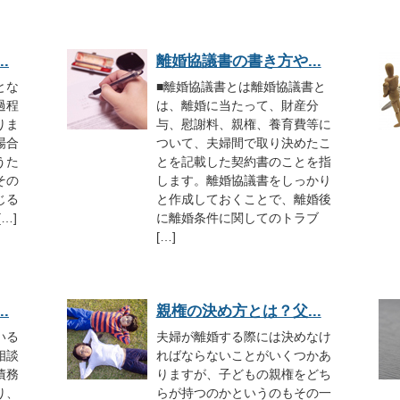
.
離婚協議書の書き方や...
とな
■離婚協議書とは離婚協議書と
過程
は、離婚に当たって、財産分
りま
与、慰謝料、親権、養育費等に
場合
ついて、夫婦間で取り決めたこ
うた
とを記載した契約書のことを指
その
します。離婚協議書をしっかり
じる
と作成しておくことで、離婚後
…]
に離婚条件に関してのトラブ
[…]
.
親権の決め方とは？父...
いる
夫婦が離婚する際には決めなけ
相談
ればならないことがいくつかあ
債務
りますが、子どもの親権をどち
り、
らが持つのかというのもその一