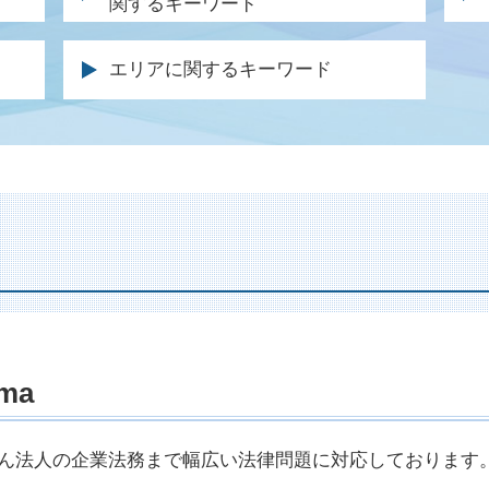
関するキーワード
離婚届 親権
過
離婚裁判 長期化
事
不法占拠 立ち退き
痴
財産分与 調停
症
エリアに関するキーワード
不動産 退去 トラブル
刑
親権 とは
逸
不動産売買 仲介トラブル
刑
離婚調停 慰謝料
逸
不動産 契約トラブル 弁護士
裁
離婚裁判 期間
後
不動産 仲介業者 トラブル
刑
養育費 取り決め
後
土地 トラブル 相談
示
離婚協議書 書き方
後
賃料 増額調停
起
離婚調停 申し立て
交
不動産 売却 弁護士
保
離婚 調停 不成立
事
土地 契約トラブル
公
離婚裁判 不成立
死
強制執行 明け渡し
有
離婚調停 応じない
事
家賃 滞納延滞金
被
親権 監護権 違い
後
土地 購入 トラブル
警
uma
離婚協議書 効力
人
賃貸住宅 トラブル
刑
養育費 金額 決め方
休
建物 明け渡し 訴訟
刑
離婚調停 不成立
後
ん法人の企業法務まで幅広い法律問題に対応しております
家賃滞納 回収
不
養育費 調停
交