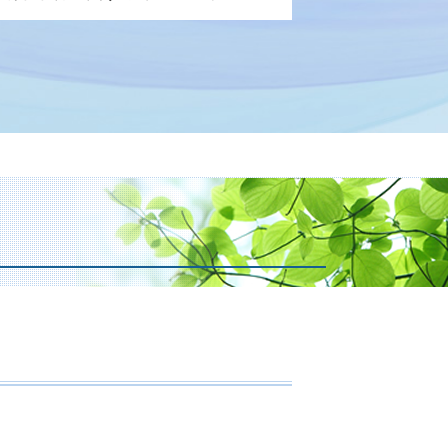
失割合 保険金
故 入院費用
漢 弁護人
状固定 労災
事事件 不起訴
失利益 計算
事事件 裁判
失利益 とは
判 起訴
遺症 診断書
事事件 起訴
遺症 逸失利益
談 刑事事件
遺障害 保険金
訴 執行猶予
通事故 法律事務所
釈 執行猶予 可能性
故 診断書 保険会社
判請求 起訴
亡 逸失利益
罪 回避
故 保険会社 交渉
害届 取り下げ 示談
遺障害 逸失利益
察 逮捕 流れ
身事故 物損事故 違い
事裁判 否認事件
業損害 いつもらえる
事事件 被害者
遺障害 等級 認定
。
起訴 弁護士
通事故 休業損害 計算